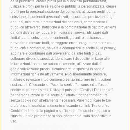
Registratevi alla newsletter del
della pubblicità, creare profili per la pubblicità personalizzata,
utilizzare profili per la selezione di pubblicità personalizzata, creare
Melcherhof e restate aggiornati...
profili per la personalizzazione dei contenuti, utilizzare profili per la
selezione di contenuti personalizzati, misurare le prestazioni degli
annunci, misurare le prestazioni dei contenuti, comprendere il
Registrazione al servizio di newsletter
pubblico attraverso statistiche o la combinazione di dati provenienti
da fonti diverse, sviluppare e migliorare i servizi, utilizzare dati
limitati per la selezione dei contenuti, garantire la sicurezza,
prevenire e rilevare frodi, correggere errori, erogare e presentare
pubblicità e contenuto, salvare e comunicare le scelte sulla privacy,
abbinare e combinare dati provenienti da altre fonti di dati,
collegare diversi dispositivi, identificare i dispositivi in base alle
informazioni trasmesse automaticamente, utilizzare dati di
geolocalizzazione precisi, riconoscere i dispositivi in base a
informazioni richieste attivamente. Puoi liberamente prestare,
rifiutare o revocare il tuo consenso senza incorrere in limitazioni
Famiglia Penz
-
Via Telves 16
•
I-39040
sostanziali. Cliccando su "Accetta cookie," acconsenti all'uso di
cookie e strumenti simili. Utilizza il pulsante "Gestisci Preferenze"
Racines
(BZ)
per personalizzare le tue scelte o "Rifiuta tutto" per proseguire
senza cookie non strettamente necessari. Puoi modificare le tue
T: +39 0472 756625
preferenze in qualsiasi momento cliccando sul link "Preferenze
Cookie" in fondo alla pagina o sull'icona dello scudo in basso a
M: +39 3391800222
sinistra. Le tue preferenze si applicheranno al solo dispositivo in
uso.
info@melcherhof.com