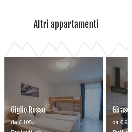
Altri appartamenti
Giglio Rosso
Giraso
da
€ 105,-
da
€ 92,
Dettagli
Dettagl