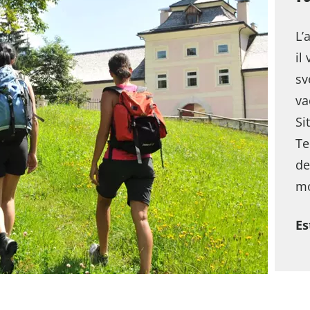
L’
il
sv
va
Si
Te
de
mo
Es