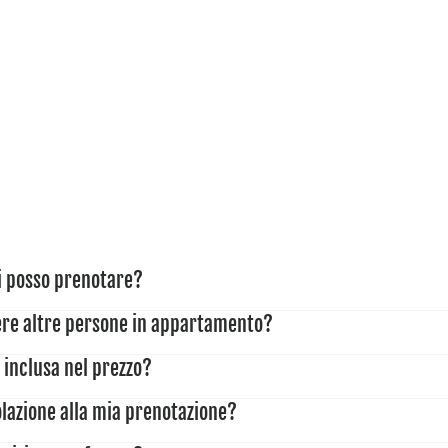
vi posso prenotare?
re altre persone in appartamento?
eguenti servizi con un supplemento:
 inclusa nel prezzo?
untiva si applicano le seguenti tariffe:
ulti: da € 14,00 al giorno
lazione alla mia prenotazione?
iorno viene calcolata separatamente. L'importo è di €
,99 anni: gratis