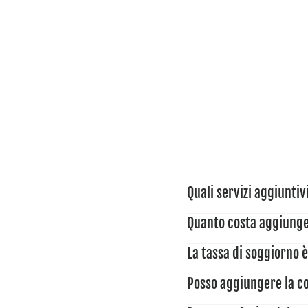
Quali servizi aggiunti
Quanto costa aggiunge
Potete prenotare i s
La tassa di soggiorno è
Per ogni persona aggi
Colazione per ad
Posso aggiungere la co
Jacuzzi: € 6,00
No, la tassa di sogg
Bambini fino a 2