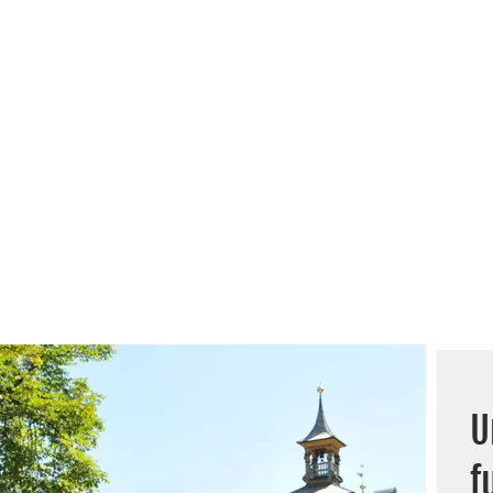
eriscono all'importo base della prenotazione.
U
f